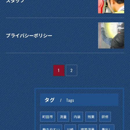
スタッフ
お問い合わせはこちら
プライバシーポリシー
1
2
タグ
Tags
町田市
測量
内装
残業
研修
働きやすい
川崎
建築測量
墨出し