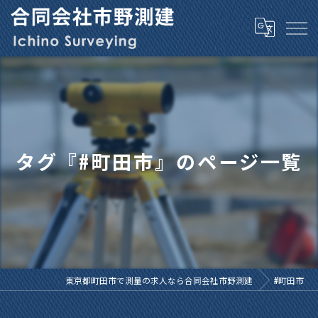
タグ『#町田市』のページ一覧
東京都町田市で測量の求人なら合同会社市野測建
#町田市