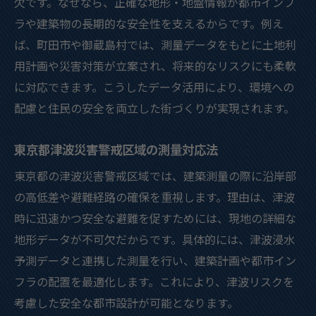
欠です。なぜなら、正確な地形・地盤情報が都市インフ
ラや建築物の長期的な安全性を支えるからです。例え
ば、町田市や御蔵島村では、測量データをもとに土地利
用計画や災害対策が立案され、将来的なリスクにも柔軟
に対応できます。こうしたデータ活用により、環境への
配慮と住民の安全を両立した街づくりが実現されます。
東京都津波災害警戒区域の測量対応法
東京都の津波災害警戒区域では、建築測量の際に沿岸部
の高低差や避難経路の確保を重視します。理由は、津波
時に迅速かつ安全な避難を促すためには、現地の詳細な
地形データが不可欠だからです。具体的には、津波浸水
予測データと連携した測量を行い、建築計画や都市イン
フラの配置を最適化します。これにより、津波リスクを
考慮した安全な都市設計が可能となります。