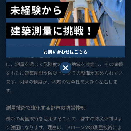
にリスクゾーンを回避する事例があります。この連携
が、実効的な防災につながっています。
建築測量が支える調布市の災害対策の実際
調布市では、建築測量が災害対策の基盤として活用され
ています。測量によって得られた地形データが、災害警
お問い合わせはこちら
戒区域の設定や避難計画の策定に役立つからです。実際
に、測量を通じて危険度の高い地域を特定し、その情報
お問い合わせはこちら
をもとに建築制限や防災インフラの整備が進められてい
ます。測量の精度が、地域の安全性を大きく左右しま
す。
測量技術で強化する都市の防災体制
最新の測量技術を活用することで、都市の防災体制はよ
り強固になります。理由は、ドローンや3D測量技術によ