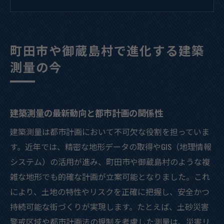
東京都イエローゾーンを意識した測量方法
建築測量が変える町田市の安全意識と課題
効率的な建築測量で未来志向の街づくりを
町田市や御蔵島村で進化する建築
建築測量が叶える東京都の安全な街づくり
測量の今
建築測量による都市の災害リスク低減戦略
イエローゾーン対応の建築測量ポイント
測量データで実現する持続可能な街づくり
建築測量の最新動向と都市計画の関係性
東京都津波災害警戒区域の測量対応法
建築測量は都市計画において不可欠な役割を担っていま
建築測量の精度が安全な都市基盤を築く
す。近年では、精密な地形データの取得やGIS（地理情報
多様なリスクに強い建築測量の役割とは
システム）の活用が進み、町田市や御蔵島村のような複
雑な地形でも的確な計画が立案可能となりました。これ
土砂災害リスクに強い都市計画の鍵とは
により、土地の特性やリスクを正確に把握し、安全かつ
建築測量で把握する土砂災害警戒区域の重
持続可能な街づくりが実現します。たとえば、土砂災害
要性
警戒区域や都市計画法の規制を考慮した測量は、災害リ