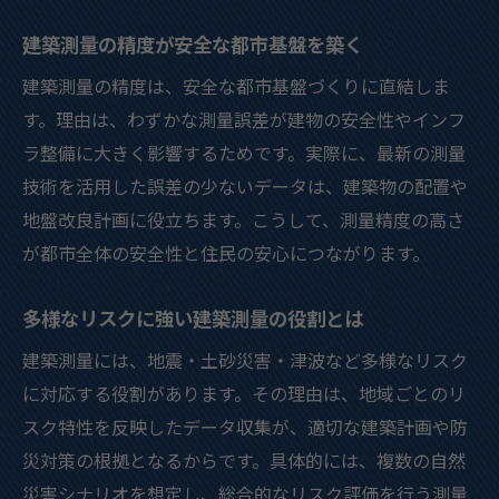
建築測量の精度が安全な都市基盤を築く
建築測量の精度は、安全な都市基盤づくりに直結しま
す。理由は、わずかな測量誤差が建物の安全性やインフ
ラ整備に大きく影響するためです。実際に、最新の測量
技術を活用した誤差の少ないデータは、建築物の配置や
地盤改良計画に役立ちます。こうして、測量精度の高さ
が都市全体の安全性と住民の安心につながります。
多様なリスクに強い建築測量の役割とは
建築測量には、地震・土砂災害・津波など多様なリスク
に対応する役割があります。その理由は、地域ごとのリ
スク特性を反映したデータ収集が、適切な建築計画や防
災対策の根拠となるからです。具体的には、複数の自然
災害シナリオを想定し、総合的なリスク評価を行う測量