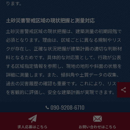
ります。
土砂災害警戒区域の現状把握と測量対応
土砂災害警戒区域の現状把握は、建築測量の初期段階で
必須となります。理由は、区域ごとに異なる規制やリス
クが存在し、正確な状況把握が建築計画の適切な判断材
料となるためです。具体的な対応策として、行政が公表
する区域指定情報を参照し、現地の地形や斜面の状態を
詳細に測量します。また、傾斜角や土質データの収集、
過去の災害履歴の確認も重要です。これにより、リスク
を客観的に評価し、安全な建築計画が実現できます。
090-9208-6710
測量データが担う災害リスクの可視化手法
測量データは災害リスクの可視化に不可欠であり、都市
求人応募はこちら
お問い合わせはこちら
計画の根拠となります。その理由は、正確な地形・標高