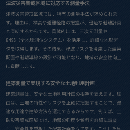
津波災害警戒区域に対応する測量手法
津波災害警戒区域では、特有の測量手法が求められま
す。理由は、標高や避難経路の把握が、迅速な避難計画
と直結するからです。具体的には、三次元測量や
GNSS（全地球測位システム）を活用し、詳細な地形デー
タを取得します。その結果、津波リスクを考慮した建築
配置や避難導線の設計が可能となり、地域の安全性向上
に貢献します。
建築測量で実現する安全な土地利用計画
建築測量は、安全な土地利用計画の根幹を支えます。理
由は、土地の特性やリスクを正確に把握することで、最
適な用途や建築方法を選定できるからです。例えば、土
砂災害警戒区域では、地盤の強度や傾斜を詳細に調査
し、安全性を重視した配置計画を立てます。こうした具