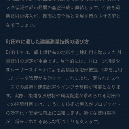
東京都土砂災害情報を活かす測量アプロー
スク低減や都市発展の基盤形成に直結します。今後も最
チ
新技術の導入が、都市の安全性と発展を両立させる鍵と
土砂災害リスク評価に基づく都市計画の方
なるでしょう。
法
ハザードマップ連携の建築測量活用事例
町田市に適した建築測量技術の選び方
建築測量が支える調布市の災害対策の実際
町田市では、都市部特有の地形や土地利用を踏まえた測
測量技術で強化する都市の防災体制
量技術の選定が重要です。具体的には、ドローン測量や
津波・水害情報を活かす建築測量の実践法
3Dレーザースキャナによる高精度な地形把握、GISを活用
水害リスク軽減に役立つ建築測量の視点
したデータ管理が有効です。これにより、限られたスペ
ースでの最適な建築配置やインフラ整備が可能となりま
東京都ハザードマップを測量に最大活用
す。実際、複雑な法規制や環境配慮が求められる町田市
津波災害警戒区域に対応する測量手法
での建築計画では、こうした技術の導入がプロジェクト
建築測量で実現する安全な土地利用計画
の効率化・安全性向上に直結します。適切な技術選択
測量データから考える水害対策の最前線
が、将来にわたる安心な街づくりを支えます。
効率的な建築測量で水害リスクを最小限に