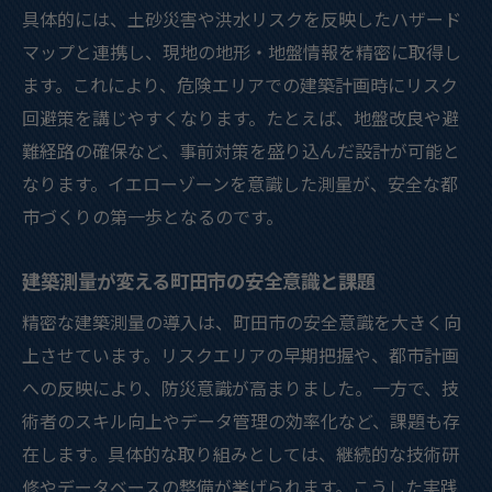
具体的には、土砂災害や洪水リスクを反映したハザード
ハザードマップが導く災害に強い街づくり
マップと連携し、現地の地形・地盤情報を精密に取得し
災害警戒区域を踏まえた測量データの重要性
ます。これにより、危険エリアでの建築計画時にリスク
災害警戒区域に強い建築測量のあり方
回避策を講じやすくなります。たとえば、地盤改良や避
土砂災害警戒区域の現状把握と測量対応
難経路の確保など、事前対策を盛り込んだ設計が可能と
測量データが担う災害リスクの可視化手法
なります。イエローゾーンを意識した測量が、安全な都
建築測量で明らかになる土地の特性分析
市づくりの第一歩となるのです。
警戒区域指定状況への測量技術の応用例
建築測量が変える町田市の安全意識と課題
災害リスク低減のための測量精度向上策
未来志向の建築測量で広がる安心な暮らし
精密な建築測量の導入は、町田市の安全意識を大きく向
上させています。リスクエリアの早期把握や、都市計画
未来志向の建築測量が切り拓く新しい街
への反映により、防災意識が高まりました。一方で、技
持続可能な都市づくりを支える測量技術
術者のスキル向上やデータ管理の効率化など、課題も存
建築測量による災害に強い暮らしの実現
在します。具体的な取り組みとしては、継続的な技術研
測量データが拓く安心で安全な地域社会
修やデータベースの整備が挙げられます。こうした実践