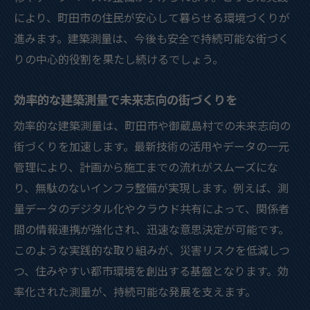
建築測量の進化がもたらす住環境の変化
により、町田市の住民が安心して暮らせる環境づくりが
最新の建築測量で築く安心な未来設計
進みます。建築測量は、今後も安全で持続可能な街づく
りの中心的役割を果たし続けるでしょう。
効率的な建築測量で未来志向の街づくりを
効率的な建築測量は、町田市や御蔵島村での未来志向の
街づくりを加速します。最新技術の活用やデータの一元
管理により、計画から施工までの流れがスムーズにな
り、無駄のないインフラ整備が実現します。例えば、測
量データのデジタル化やクラウド共有によって、関係者
間の情報連携が強化され、迅速な意思決定が可能です。
このような実践的な取り組みが、災害リスクを低減しつ
つ、住みやすい都市環境を創出する基盤となります。効
率化された測量が、持続可能な発展を支えます。