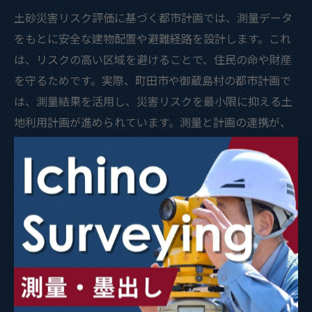
土砂災害リスク評価に基づく都市計画では、測量データ
をもとに安全な建物配置や避難経路を設計します。これ
は、リスクの高い区域を避けることで、住民の命や財産
を守るためです。実際、町田市や御蔵島村の都市計画で
は、測量結果を活用し、災害リスクを最小限に抑える土
地利用計画が進められています。測量と計画の連携が、
安心な暮らしを支えます。
ハザードマップ連携の建築測量活用事例
ハザードマップと建築測量を連携させることで、災害リ
スクの可視化と的確な対策が実現します。なぜなら、地
図上の危険区域と現地の測量データを重ね合わせること
で、現状を正確に把握できるからです。例えば、町田市
では測量結果をハザードマップに反映させ、建築計画時