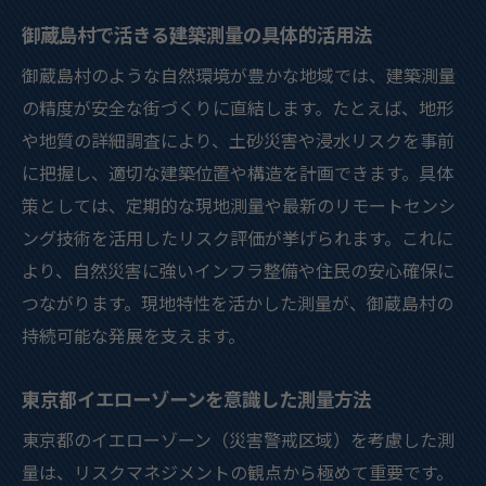
地盤マップを活用した効率的な建築計画術
御蔵島村で活きる建築測量の具体的活用法
東京地盤マップ活用の建築測量ポイント
御蔵島村のような自然環境が豊かな地域では、建築測量
建築測量で実現する地盤リスクの可視化
の精度が安全な街づくりに直結します。たとえば、地形
効率的な建築測量が地盤調査を強化する
や地質の詳細調査により、土砂災害や浸水リスクを事前
に把握し、適切な建築位置や構造を計画できます。具体
地盤マップを基礎とした建築計画の進め方
策としては、定期的な現地測量や最新のリモートセンシ
測量データが支える安全な基礎設計の秘訣
ング技術を活用したリスク評価が挙げられます。これに
最新技術を導入した建築測量事例の紹介
より、自然災害に強いインフラ整備や住民の安心確保に
ハザードマップで読み解く安全な建築用地選び
つながります。現地特性を活かした測量が、御蔵島村の
ハザードマップと建築測量の連携ポイント
持続可能な発展を支えます。
建築測量データで安全な用地の選定方法
東京都イエローゾーンを意識した測量方法
東京都ハザードマップの実用的な活用術
災害リスク回避に役立つ測量技術の重要性
東京都のイエローゾーン（災害警戒区域）を考慮した測
多摩市の土砂災害警戒区域を踏まえた対応
量は、リスクマネジメントの観点から極めて重要です。