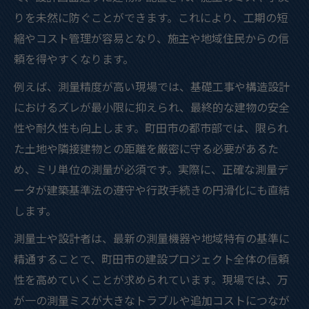
測量スキルで行政手続きが円滑化する理由
りを未然に防ぐことができます。これにより、工期の短
建築測量の基準徹底で安全な構造設計を実現
縮やコスト管理が容易となり、施主や地域住民からの信
建築測量基準を守ることの重要性とは
頼を得やすくなります。
町田市構造設計で活かす建築測量基準解説
例えば、測量精度が高い現場では、基礎工事や構造設計
建築測量が安全設計に直結する理由
におけるズレが最小限に抑えられ、最終的な建物の安全
性や耐久性も向上します。町田市の都市部では、限られ
行政が定める建築測量基準を正しく活用
た土地や隣接建物との距離を厳密に守る必要があるた
建築測量基準の徹底がリスク回避につなが
め、ミリ単位の測量が必須です。実際に、正確な測量デ
る
ータが建築基準法の遵守や行政手続きの円滑化にも直結
行政手続き効率化に役立つ測量知識とは
します。
建築測量の知識が行政手続きを円滑にする
測量士や設計者は、最新の測量機器や地域特有の基準に
多摩建築指導事務所の手続きと建築測量の
精通することで、町田市の建設プロジェクト全体の信頼
関係
性を高めていくことが求められています。現場では、万
建築測量で申請ミスを未然に防ぐ方法
が一の測量ミスが大きなトラブルや追加コストにつなが