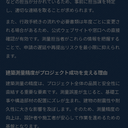
などの担当が分かれているため、事前に担当課を特定
左右
し、適切な連絡を取ることが求められます。
町田市における建築測量の進化と今後の展
望
また、行政手続きの流れや必要書類は年度ごとに変更さ
れる場合があるため、公式ウェブサイトや窓口への直接
多摩建築指導事務所と連携した最新測量技
確認が有効です。測量担当者がこれらの情報を把握する
術
ことで、申請の遅延や再提出リスクを最小限に抑えられ
建築測量の新基準が現場にもたらす変化と
ます。
は
建築測量で先進的な手法を取り入れるメリ
建築測量精度がプロジェクト成功を支える理由
ット
建築測量の精度は、プロジェクト全体の品質と安全性に
直結する重要な要素です。測量誤差が生じると、基礎工
事や構造部材の配置にズレが生まれ、建物の耐震性や耐
久性に大きな影響を及ぼします。そのため、測量精度の
向上は、設計者や施工者が安心して作業を進めるための
基盤となります。