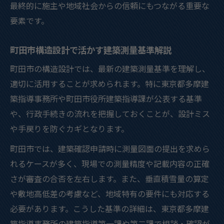
最終的に施主や地域社会からの信頼にもつながる重要な
要素です。
町田市構造設計で活かす建築測量基準解説
町田市の構造設計では、最新の建築測量基準を理解し、
適切に活用することが求められます。特に東京都多摩建
築指導事務所や町田市役所建築指導課が公表する基準
や、行政手続きの流れを把握しておくことが、設計ミス
や手戻りを防ぐカギとなります。
町田市では、建築確認申請時に測量図面の提出を求めら
れるケースが多く、現場での測量精度や記載内容の正確
さが審査の合否を左右します。また、垂直積雪量の算定
や敷地高低差の考慮など、地域特有の要件にも対応する
必要があります。こうした基準の詳細は、東京都多摩建
築指導事務所の建築指導第一課や第二課で相談・確認が