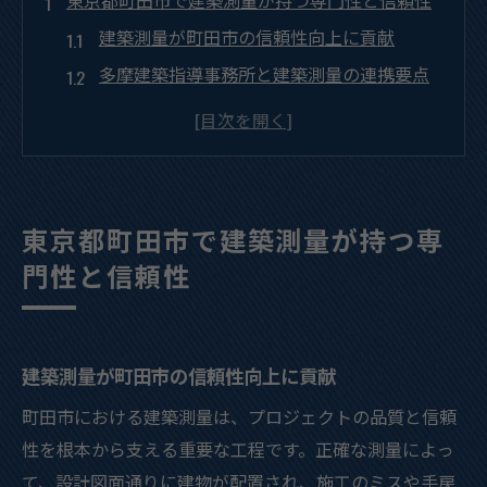
建築測量が町田市の信頼性向上に貢献
多摩建築指導事務所と建築測量の連携要点
建築測量精度がプロジェクト成功を支える
理由
建築測量で行政手続きの遅延を防ぐコツ
建築測量が安全な設計の基盤を築く仕組み
東京都町田市で建築測量が持つ専
現場で活きる建築測量スキルを磨く秘訣
門性と信頼性
建築測量スキル向上に役立つ実務ポイント
現場で活かせる建築測量の具体的な習得方
法
建築測量が町田市の信頼性向上に貢献
建築測量スキルと多摩建築指導事務所の関
町田市における建築測量は、プロジェクトの品質と信頼
係性
性を根本から支える重要な工程です。正確な測量によっ
建築測量で基準理解を深める学習法とは
て、設計図面通りに建物が配置され、施工のミスや手戻