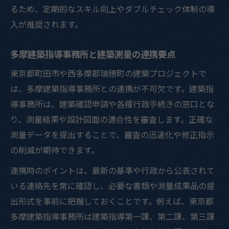
建築測量知識の活用で書類対応が正確に
るため、定期的なスキル向上やダブルチェック体制の導
行政窓口と連携する建築測量の実践ポイン
入が推奨されます。
ト
地域特有の基準理解でトラブルを防ぐ方法
多摩建築指導事務所と建築測量の連携要点
建築測量と町田市の基準理解が不可欠な理
東京都町田市や西多摩郡瑞穂町の建築プロジェクトで
由
は、多摩建築指導事務所との連携が不可欠です。建築指
地域基準を守る建築測量のトラブル防止策
導事務所は、建築確認申請や各種行政手続きの窓口とな
行政基準に基づく建築測量で安心設計実現
り、測量結果や設計図面の適合性を審査します。正確な
測量データを提出することで、審査の迅速化や修正指示
町田市基準を建築測量で正確に反映する方
の削減が期待できます。
法
建築測量の基準理解でリスクを最小限に抑
連携時のポイントは、最新の基準や行政から公表されて
える
いる連絡先を常に確認し、必要な書類や測量成果品の提
出形式を事前に把握しておくことです。例えば、東京都
プロジェクト成功へ導く建築測量の最新動向
多摩建築指導事務所は建築指導第一課、第二課、第三課
建築測量の最新動向がプロジェクト成否を