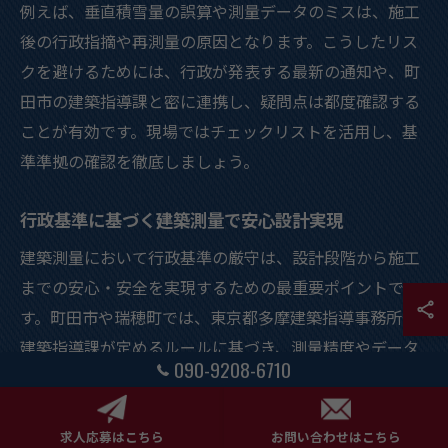
例えば、垂直積雪量の誤算や測量データのミスは、施工
後の行政指摘や再測量の原因となります。こうしたリス
クを避けるためには、行政が発表する最新の通知や、町
田市の建築指導課と密に連携し、疑問点は都度確認する
ことが有効です。現場ではチェックリストを活用し、基
準準拠の確認を徹底しましょう。
行政基準に基づく建築測量で安心設計実現
建築測量において行政基準の厳守は、設計段階から施工
までの安心・安全を実現するための最重要ポイントで
す。町田市や瑞穂町では、東京都多摩建築指導事務所や
建築指導課が定めるルールに基づき、測量精度やデータ
090-9208-6710
提出様式が細かく規定されています。これらに対応する
ことで、行政審査での指摘を最小限に抑えられます。
求人応募はこちら
お問い合わせはこちら
例えば、設計図面の現場反映や、敷地境界の確定作業で