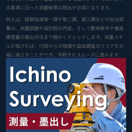
る基準に沿った測量結果の提出が必須となります。
例えば、建築指導第一課や第二課、第三課などの担当部
署は、測量図面や設計図の内容、そして敷地条件や垂直
積雪量の算出方法まで細かくチェックします。測量スキ
ルが高ければ、行政からの指摘や追加調査のリスクを大
幅に減らすことができ、手続きもスムーズに進みます。
逆に、基準を正しく理解していない場合、設計変更や再
調査が必要となり、プロジェクト全体の遅延やコスト増
加につながることも。
このように、建築測量スキルを高めることは、行政との
円滑なコミュニケーションや、必要書類の適正な提出、
さらには安全な構造設計の実現に直結します。最新の基
準や通達を多摩建築指導事務所の公式情報などから常に
更新し、実務に反映させる姿勢が重要です。