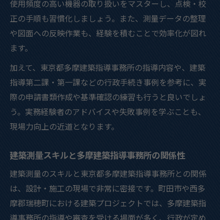
使用頻度の高い機器の取り扱いをマスターし、点検・校
正の手順も習慣化しましょう。また、測量データの整理
や図面への反映作業も、経験を積むことで効率化が図れ
ます。
加えて、東京都多摩建築指導事務所の指導内容や、建築
指導第二課・第一課などの行政手続き事例を参考に、実
際の申請書類作成や基準確認の練習も行うと良いでしょ
う。実務経験者のアドバイスや失敗事例を学ぶことも、
現場力向上の近道となります。
建築測量スキルと多摩建築指導事務所の関係性
建築測量のスキルと東京都多摩建築指導事務所との関係
は、設計・施工の現場で非常に密接です。町田市や西多
摩郡瑞穂町における建築プロジェクトでは、多摩建築指
導事務所の指導や審査を受ける場面が多く、行政が定め