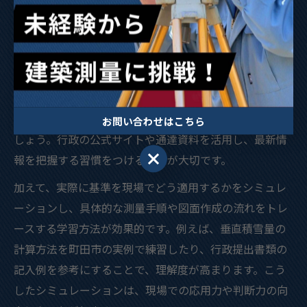
建築測量で基準理解を深める学習法とは
建築測量で基準理解を深めるためには、体系的な学習法
の導入が不可欠です。まず、東京都の特定行政庁が公開
している建築基準や、町田市・瑞穂町の地域特有の規定
を定期的にチェックし、内容を整理することから始めま
お問い合わせはこちら
しょう。行政の公式サイトや通達資料を活用し、最新情
お問い合わせはこちら
報を把握する習慣をつけることが大切です。
加えて、実際に基準を現場でどう適用するかをシミュレ
ーションし、具体的な測量手順や図面作成の流れをトレ
ースする学習方法が効果的です。例えば、垂直積雪量の
計算方法を町田市の実例で練習したり、行政提出書類の
記入例を参考にすることで、理解度が高まります。こう
したシミュレーションは、現場での応用力や判断力の向