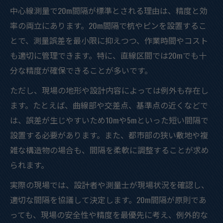
中心線測量で20m間隔が標準とされる理由は、精度と効
率の両立にあります。20m間隔で杭やピンを設置するこ
とで、測量誤差を最小限に抑えつつ、作業時間やコスト
も適切に管理できます。特に、直線区間では20mでも十
分な精度が確保できることが多いです。
ただし、現場の地形や設計内容によっては例外も存在し
ます。たとえば、曲線部や交差点、基準点の近くなどで
は、誤差が生じやすいため10mや5mといった短い間隔で
設置する必要があります。また、都市部の狭い敷地や複
雑な構造物の場合も、間隔を柔軟に調整することが求め
られます。
実際の現場では、設計者や測量士が現場状況を確認し、
適切な間隔を協議して決定します。20m間隔が原則であ
っても、現場の安全性や精度を最優先に考え、例外的な