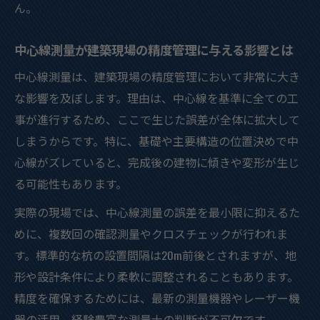
ん。
測量士に向いている人の資質を建築測量か
ら考察
中心線測量が建築現場の精度管理に与える影響とは
建築測量業務で活かせる適性や性格的特徴
中心線測量は、建築現場の精度管理において非常に大き
とは
な影響を及ぼします。理由は、中心線を基準に全ての工
現場で評価される建築測量士の具体的な特
事が進行するため、ここで生じた誤差が全体に拡大して
徴を解説
しまうからです。特に、基礎や主要構造の位置決めで中
建築測量を志す人が備えるべき現場適性と
心線がズレていると、完成後の建物に傾きや変形が生じ
は何か
る可能性もあります。
建築測量の種類と基準点測量の違いを正しく理
実際の現場では、中心線測量の誤差を最小限に抑えるた
解する
めに、複数回の確認測量やクロスチェックが行われま
建築測量の種類と基準点測量の主な違いを
す。標準的な杭の設置間隔は20m前後とされますが、地
解説
形や設計条件により柔軟に調整されることもあります。
建築測量と基準点測量の役割を比較して理
精度を確保するためには、最新の測量機器やレーザー機
解する
器の活用、経験豊富な測量士の判断が不可欠です。