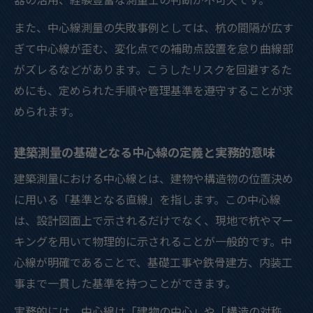
建築測量と他の測量方法の違いを整理して
また、中心線測量の失敗事例としては、杭の間隔が広す
紹介
ぎて中心線が歪む、変化点での補助点設置を怠り曲線部
基準点測量・水準測量と建築測量の使い分
がズレるなどがあります。こうしたリスクを回避するた
け方
めにも、定められた手順や管理基準を遵守することが求
建築測量の種類と土木測量との違いを押さ
められます。
える
建築測量の基礎となる中心線の定義と実務的意味
建築測量における中心線とは、建物や構造物の位置決め
に用いる「基準となる直線」を指します。この中心線
は、設計図面上で示されるだけでなく、現地で杭やマー
キングを用いて物理的に示されることが一般的です。中
心線が明確であることで、基礎工事や鉄骨建方、内装工
事まで一貫した基準を持つことができます。
実務的には、中心線は「建物の中心」や「構造の対称