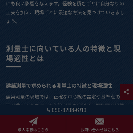
にも良い影響を与えます。経験を積むごとに自分なりの
工夫を加え、現場ごとに最適な方法を見つけていきまし
ょう。
測量士に向いている人の特徴と現
場適性とは
建築測量で求められる測量士の特徴と現場適性
建築測量の現場では、正確な中心線の設定や基準点の管
理が求められます。中心線測量の役割は、設計図と現場
090-9208-6710
の位置関係を一致させるための基盤をつくることにあり
ます。測量士には、数ミリ単位の誤差が全体工程に影響
求人応募はこちら
お問い合わせはこちら
するため、精度への強いこだわりと細部まで配慮する注