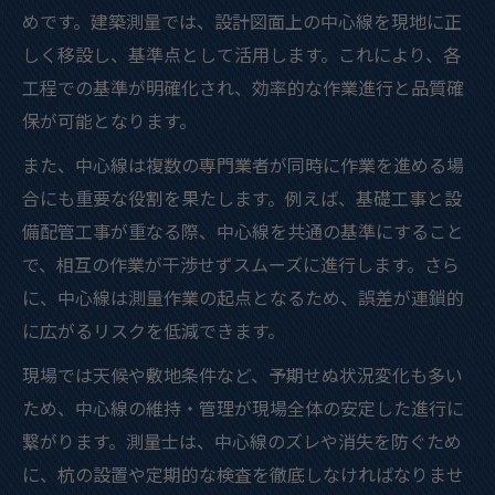
現場で役立つ中心杭設置のポイント整理
めです。建築測量では、設計図面上の中心線を現地に正
しく移設し、基準点として活用します。これにより、各
建築測量で中心杭設置の基本ポイントと手
工程での基準が明確化され、効率的な作業進行と品質確
順を解説
保が可能となります。
中心杭設置時に建築測量で注意すべき点ま
とめ
また、中心線は複数の専門業者が同時に作業を進める場
建築測量現場で活かせる中心杭設置の実践
合にも重要な役割を果たします。例えば、基礎工事と設
テクニック
備配管工事が重なる際、中心線を共通の基準にすること
で、相互の作業が干渉せずスムーズに進行します。さら
中心杭の設置間隔と測量ルールを建築測量
に、中心線は測量作業の起点となるため、誤差が連鎖的
で確認
に広がるリスクを低減できます。
建築測量における中心杭設置の効率的な進
め方
現場では天候や敷地条件など、予期せぬ状況変化も多い
ため、中心線の維持・管理が現場全体の安定した進行に
測量士に向いている人の特徴と現場適性とは
繋がります。測量士は、中心線のズレや消失を防ぐため
建築測量で求められる測量士の特徴と現場
に、杭の設置や定期的な検査を徹底しなければなりませ
適性