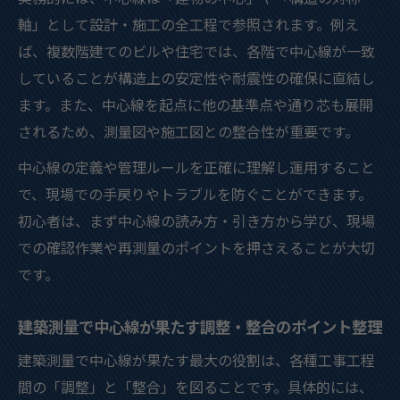
軸」として設計・施工の全工程で参照されます。例え
ば、複数階建てのビルや住宅では、各階で中心線が一致
していることが構造上の安定性や耐震性の確保に直結し
ます。また、中心線を起点に他の基準点や通り芯も展開
されるため、測量図や施工図との整合性が重要です。
中心線の定義や管理ルールを正確に理解し運用すること
で、現場での手戻りやトラブルを防ぐことができます。
初心者は、まず中心線の読み方・引き方から学び、現場
での確認作業や再測量のポイントを押さえることが大切
です。
建築測量で中心線が果たす調整・整合のポイント整理
建築測量で中心線が果たす最大の役割は、各種工事工程
間の「調整」と「整合」を図ることです。具体的には、