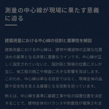
影響とは
測量の中心線が現場に果たす意義
建築測量の基礎となる中心線の定義と実務
に迫る
的意味
建築測量で中心線が果たす調整・整合のポ
イント整理
建築測量における中心線の役割と重要性を解説
建築測量の基礎知識とやり方を徹底解説
建築測量における中心線は、建物や構造物の正確な位置
建築測量の基本手順と実際のやり方を詳し
決めの基準となる非常に重要なラインです。中心線が正
く解説
しく設定されていないと、設計図と現場の位置にズレが
現場で役立つ建築測量のやり方と注意点ま
生じ、後工程の施工や検査に大きな影響を及ぼします。
とめ
このため、中心線は単なる目安ではなく、現場全体の品
建築測量初心者が押さえておきたい基礎知
質や安全性を支える基礎となる役割を担っています。
識とは
例えば、中心線を基準に基礎工事や柱の設置位置を決定
測量の種類ややり方を建築測量視点で整理
することで、建物全体のバランスや耐震性が確保されま
する