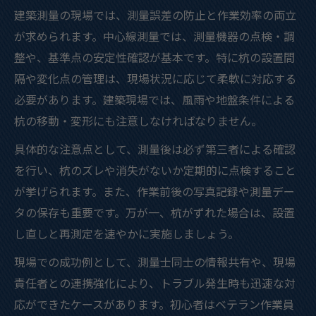
建築測量の現場では、測量誤差の防止と作業効率の両立
が求められます。中心線測量では、測量機器の点検・調
整や、基準点の安定性確認が基本です。特に杭の設置間
隔や変化点の管理は、現場状況に応じて柔軟に対応する
必要があります。建築現場では、風雨や地盤条件による
杭の移動・変形にも注意しなければなりません。
具体的な注意点として、測量後は必ず第三者による確認
を行い、杭のズレや消失がないか定期的に点検すること
が挙げられます。また、作業前後の写真記録や測量デー
タの保存も重要です。万が一、杭がずれた場合は、設置
し直しと再測定を速やかに実施しましょう。
現場での成功例として、測量士同士の情報共有や、現場
責任者との連携強化により、トラブル発生時も迅速な対
応ができたケースがあります。初心者はベテラン作業員