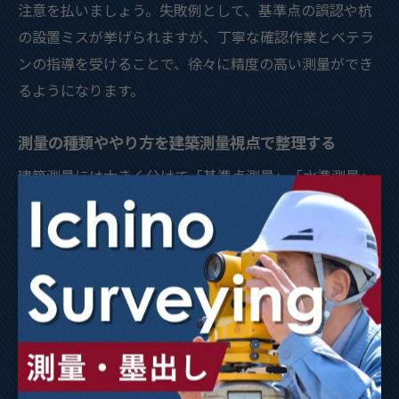
注意を払いましょう。失敗例として、基準点の誤認や杭
の設置ミスが挙げられますが、丁寧な確認作業とベテラ
ンの指導を受けることで、徐々に精度の高い測量ができ
るようになります。
測量の種類ややり方を建築測量視点で整理する
建築測量には大きく分けて「基準点測量」「水準測量」
「中心線測量」などの種類があります。基準点測量は現
場の基準となる点を設定し、水準測量は高さやレベルの
基準を決める作業です。中心線測量は、建物や構造物の
正確な位置決めのために不可欠な手法で、建築現場で特
に重視されます。
それぞれの測量方法には、トータルステーションやレベ
ルといった機器の使い分けがあり、現場条件や作業内容
に応じて選択する必要があります。例えば、道路測量で