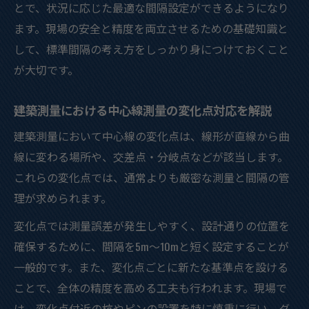
とで、状況に応じた最適な間隔設定ができるようになり
ます。現場の安全と精度を両立させるための基礎知識と
して、標準間隔の考え方をしっかり身につけておくこと
が大切です。
建築測量における中心線測量の変化点対応を解説
建築測量において中心線の変化点は、線形が直線から曲
線に変わる場所や、交差点・分岐点などが該当します。
これらの変化点では、通常よりも厳密な測量と間隔の管
理が求められます。
変化点では測量誤差が発生しやすく、設計通りの位置を
確保するために、間隔を5m〜10mと短く設定することが
一般的です。また、変化点ごとに新たな基準点を設ける
ことで、全体の精度を高める工夫も行われます。現場で
は、変化点付近の杭やピンの設置を特に慎重に行い、ダ