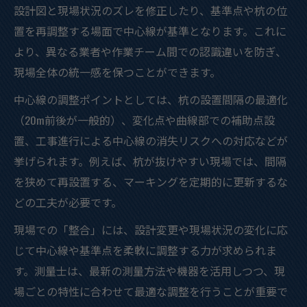
設計図と現場状況のズレを修正したり、基準点や杭の位
置を再調整する場面で中心線が基準となります。これに
より、異なる業者や作業チーム間での認識違いを防ぎ、
現場全体の統一感を保つことができます。
中心線の調整ポイントとしては、杭の設置間隔の最適化
（20m前後が一般的）、変化点や曲線部での補助点設
置、工事進行による中心線の消失リスクへの対応などが
挙げられます。例えば、杭が抜けやすい現場では、間隔
を狭めて再設置する、マーキングを定期的に更新するな
どの工夫が必要です。
現場での「整合」には、設計変更や現場状況の変化に応
じて中心線や基準点を柔軟に調整する力が求められま
す。測量士は、最新の測量方法や機器を活用しつつ、現
場ごとの特性に合わせて最適な調整を行うことが重要で