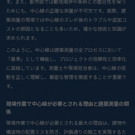
す。また、都市部では敷地境界や条例との整合性を保つ
建築測量のやり方と関連資格の基礎を学ぶ
ためにも、中心線の正確な測量が不可欠です。実際、建
ポイント
築測量の現場では中心線のズレが後のトラブルや追加コ
中心線測量の間隔や実践ルールを現場目線で紹
ストの原因となることも多いため、確かな技術と知識が
介
求められます。
中心線測量の間隔と実務ルールを建築測量
このように、中心線は建築測量の全プロセスにおいて
で解説
「基準」として機能し、プロジェクトの信頼性と効率化
建築測量で中心線間隔の決め方と根拠を押
に直結しています。測量士や現場担当者は、中心線の役
さえる
割を正しく理解し、厳密な管理を徹底することが重要で
中心線測量20m間隔の理由と例外を建築測
す。
量から分析
現場で迷わない中心線測量の標準間隔の考
現場作業で中心線が必要とされる理由と建築測量の関
え方
係
建築測量における中心線測量の変化点対応
現場作業で中心線が必要とされる最大の理由は、建物や
を解説
構造物の配置ミスを防ぎ、計画通りの施工を実現するた