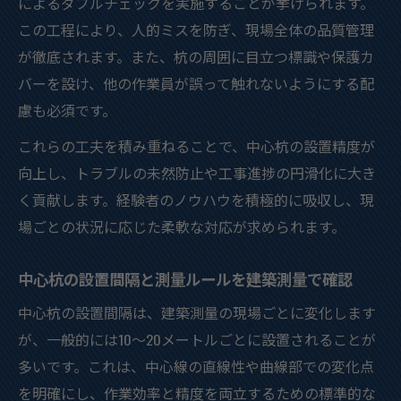
によるダブルチェックを実施することが挙げられます。
この工程により、人的ミスを防ぎ、現場全体の品質管理
が徹底されます。また、杭の周囲に目立つ標識や保護カ
バーを設け、他の作業員が誤って触れないようにする配
慮も必須です。
これらの工夫を積み重ねることで、中心杭の設置精度が
向上し、トラブルの未然防止や工事進捗の円滑化に大き
く貢献します。経験者のノウハウを積極的に吸収し、現
場ごとの状況に応じた柔軟な対応が求められます。
中心杭の設置間隔と測量ルールを建築測量で確認
中心杭の設置間隔は、建築測量の現場ごとに変化します
が、一般的には10～20メートルごとに設置されることが
多いです。これは、中心線の直線性や曲線部での変化点
を明確にし、作業効率と精度を両立するための標準的な