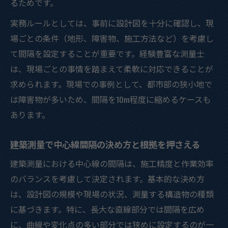
るためです。
実務ルールとしては、事前に設計図を十分に確認し、現
場ごとの条件（地形、障害物、施工方法など）を考慮し
て間隔を設定することが重要です。経験豊富な測量士
は、現場ごとの事情を踏まえて柔軟に対応できることが
求められます。現場での事例として、都市部の狭小地で
は障害物が多いため、間隔を10m程度に縮めるケースも
あります。
建築測量で中心線間隔の決め方と根拠を押さえる
建築測量における中心線の間隔は、施工精度と作業効率
のバランスを考慮して決定されます。基本的な決め方
は、設計図の規模や現場の状況、測量する構造物の種類
に基づきます。特に、長大な直線部分では間隔を広め
に、曲線や変化点の多い部分では狭めに設定するのが一