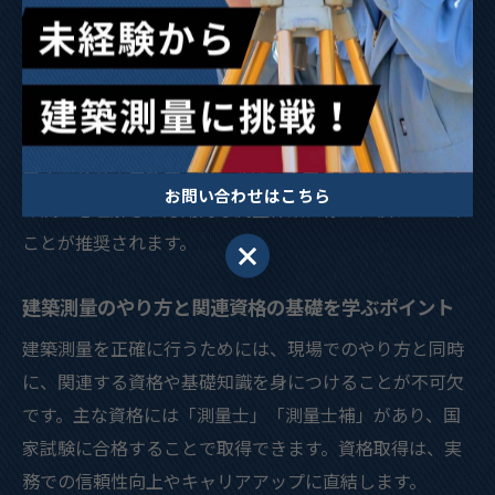
は曲線部や分岐点で変化点測量が加わることもありま
す。
注意点として、測量の種類ごとに必要な知識や技能が異
なるため、現場ごとに適切な人員配置と作業手順を確認
することが重要です。初心者は、まず基本的な測量方法
お問い合わせはこちら
の流れを理解し、応用的な測量作業に徐々に慣れていく
ことが推奨されます。
お問い合わせはこちら
建築測量のやり方と関連資格の基礎を学ぶポイント
建築測量を正確に行うためには、現場でのやり方と同時
に、関連する資格や基礎知識を身につけることが不可欠
です。主な資格には「測量士」「測量士補」があり、国
家試験に合格することで取得できます。資格取得は、実
務での信頼性向上やキャリアアップに直結します。